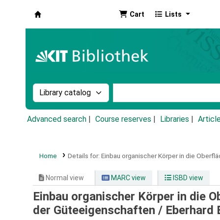
Cart
Lists
Koha online
Search the catalog by:
Search the catalog by k
Advanced search
Course reserves
Libraries
Articl
Home
Details for:
Einbau organischer Körper in die Oberfl
Normal view
MARC view
ISBD view
Einbau organischer Körper in die 
der Güteeigenschaften /
Eberhard 