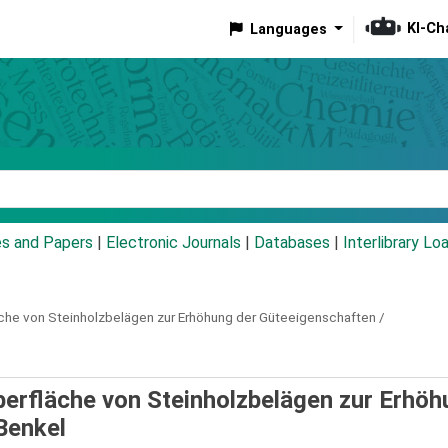
KI-Ch
Languages
eyword
es and Papers
|
Electronic Journals
|
Databases
|
Interlibrary Lo
äche von Steinholzbelägen zur Erhöhung der Güteeigenschaften /
Oberfläche von Steinholzbelägen zur Erhö
Benkel