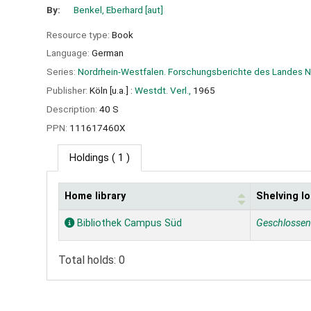
By:
Benkel, Eberhard
[aut]
Resource type:
Book
Language:
German
Series:
Nordrhein-Westfalen. Forschungsberichte des Landes N
Publisher:
Köln [u.a.] :
Westdt. Verl.,
1965
Description:
40 S
PPN:
111617460X
Holdings
( 1 )
Home library
Shelving lo
Holdings
Bibliothek Campus Süd
Geschlosse
Total holds: 0