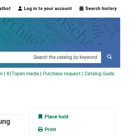
atbot
Log in to your account
Search history
an
|
KITopen media
|
Purchase request |
Catalog Guide
Place hold
hung
Print