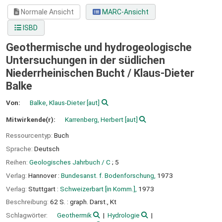
Normale Ansicht
MARC-Ansicht
ISBD
Geothermische und hydrogeologische
Untersuchungen in der südlichen
Niederrheinischen Bucht /
Klaus-Dieter
Balke
Von:
Balke, Klaus-Dieter
[aut]
Mitwirkende(r):
Karrenberg, Herbert
[aut]
Ressourcentyp:
Buch
Sprache:
Deutsch
Reihen:
Geologisches Jahrbuch / C
; 5
Verlag:
Hannover :
Bundesanst. f. Bodenforschung,
1973
Verlag:
Stuttgart :
Schweizerbart [in Komm.],
1973
Beschreibung:
62 S. : graph. Darst., Kt
Schlagwörter:
Geothermik
Hydrologie