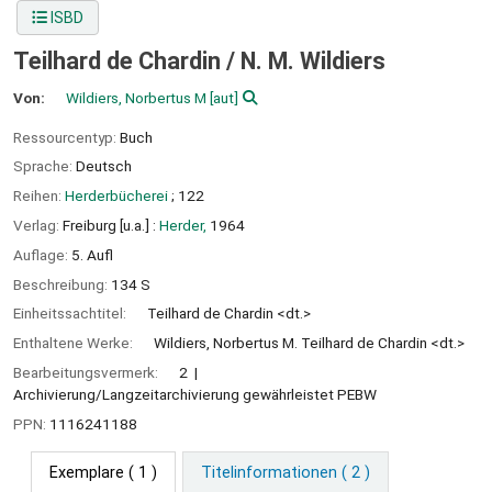
ISBD
Teilhard de Chardin /
N. M. Wildiers
Von:
Wildiers, Norbertus M
[aut]
Ressourcentyp:
Buch
Sprache:
Deutsch
Reihen:
Herderbücherei
; 122
Verlag:
Freiburg [u.a.] :
Herder,
1964
Auflage:
5. Aufl
Beschreibung:
134 S
Einheitssachtitel:
Teilhard de Chardin <dt.>
Enthaltene Werke:
Wildiers, Norbertus M. Teilhard de Chardin <dt.>
Bearbeitungsvermerk:
2
Archivierung/Langzeitarchivierung gewährleistet PEBW
PPN:
1116241188
Exemplare
( 1 )
Titelinformationen ( 2 )