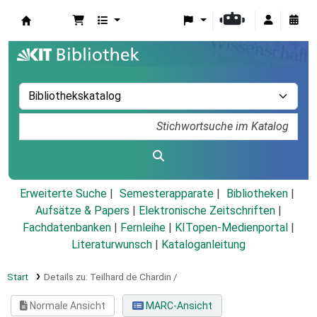
Koha
Erweiterte Suche
Semesterapparate
Bibliotheken
Aufsätze & Papers
|
Elektronische Zeitschriften
|
Fachdatenbanken
|
Fernleihe
|
KITopen-Medienportal
|
Literaturwunsch
|
Kataloganleitung
Start
Details zu:
Teilhard de Chardin /
Normale Ansicht
MARC-Ansicht