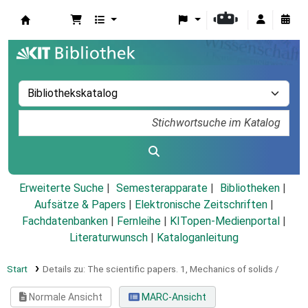
Koha
Erweiterte Suche
Semesterapparate
Bibliotheken
Aufsätze & Papers
|
Elektronische Zeitschriften
|
Fachdatenbanken
|
Fernleihe
|
KITopen-Medienportal
|
Literaturwunsch
|
Kataloganleitung
Start
Details zu:
The scientific papers.
1,
Mechanics of solids /
Normale Ansicht
MARC-Ansicht