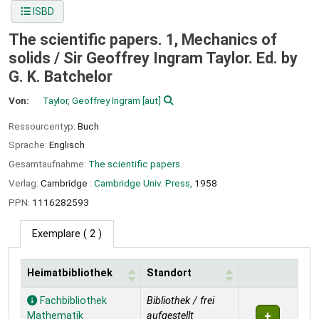
ISBD
The scientific papers. 1, Mechanics of
solids /
Sir Geoffrey Ingram Taylor. Ed. by
G. K. Batchelor
Von:
Taylor, Geoffrey Ingram
[aut]
Ressourcentyp:
Buch
Sprache:
Englisch
Gesamtaufnahme:
The scientific papers.
Verlag:
Cambridge :
Cambridge Univ. Press,
1958
PPN:
1116282593
Exemplare
( 2 )
Heimatbibliothek
Standort
Exemplare
Fachbibliothek
Bibliothek / frei
Mathematik
aufgestellt