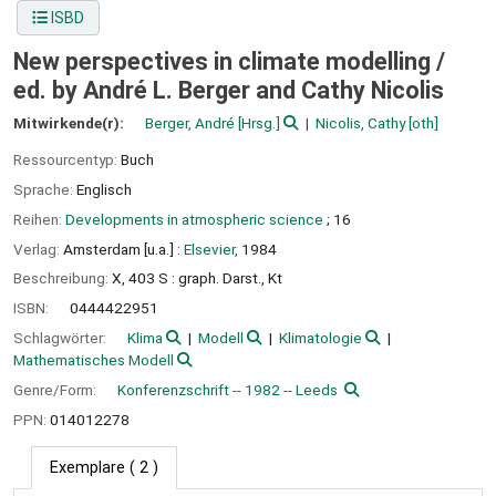
ISBD
New perspectives in climate modelling /
ed. by André L. Berger and Cathy Nicolis
Mitwirkende(r):
Berger, André
[Hrsg.]
Nicolis, Cathy
[oth]
Ressourcentyp:
Buch
Sprache:
Englisch
Reihen:
Developments in atmospheric science
; 16
Verlag:
Amsterdam [u.a.] :
Elsevier,
1984
Beschreibung:
X, 403 S : graph. Darst., Kt
ISBN:
0444422951
Schlagwörter:
Klima
Modell
Klimatologie
Mathematisches Modell
Genre/Form:
Konferenzschrift -- 1982 -- Leeds
PPN:
014012278
Exemplare
( 2 )