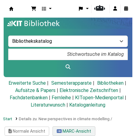
Koha
Erweiterte Suche
Semesterapparate
Bibliotheken
Aufsätze & Papers
|
Elektronische Zeitschriften
|
Fachdatenbanken
|
Fernleihe
|
KITopen-Medienportal
|
Literaturwunsch
|
Kataloganleitung
Start
Details zu:
New perspectives in climate modelling /
Normale Ansicht
MARC-Ansicht