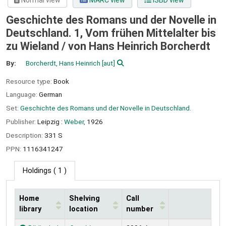
Normal view
MARC view
ISBD view
Geschichte des Romans und der Novelle in
Deutschland. 1, Vom frühen Mittelalter bis
zu Wieland /
von Hans Heinrich Borcherdt
By:
Borcherdt, Hans Heinrich
[aut]
Resource type:
Book
Language:
German
Set:
Geschichte des Romans und der Novelle in Deutschland.
Publisher:
Leipzig :
Weber,
1926
Description:
331 S
PPN:
1116341247
Holdings
( 1 )
Home
Shelving
Call
library
location
number
Holdings