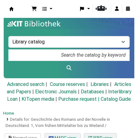
Koha online
Advanced search
Course reserves
Libraries
Articles
and Papers
|
Electronic Journals
|
Databases
|
Interlibrary
Loan
|
KITopen media
|
Purchase request |
Catalog Guide
Home
Details for:
Geschichte des Romans und der Novelle in
Deutschland.
1,
Vom frühen Mittelalter bis zu Wieland /