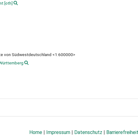
mt
[oth]
rte von Südwestdeutschland <1:600000>
Württemberg
Home
|
Impressum
|
Datenschutz
|
Barrierefreihei