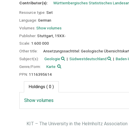
Contributor(s):
Württembergisches Statistisches Landesa
Resource type:
Set
Language:
German
Volumes:
Show volumes
Publisher:
Stuttgart,
19XX-
Scale:
1:600 000
Other title:
Ansetzungssachtitel: Geologische Übersichtska
Subject(s):
Geologie
Südwestdeutschland
Baden-
Genre/Form:
Karte
PPN:
1116395614
Holdings
( 0 )
Show volumes
KIT – The University in the Helmholtz Association