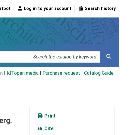
atbot
Log in to your account
Search history
an
|
KITopen media
|
Purchase request |
Catalog Guide
Print
erg.
Cite