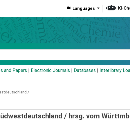
KI-Ch
Languages
eyword
es and Papers
|
Electronic Journals
|
Databases
|
Interlibrary Lo
estdeutschland /
Südwestdeutschland /
hrsg. vom Württmb