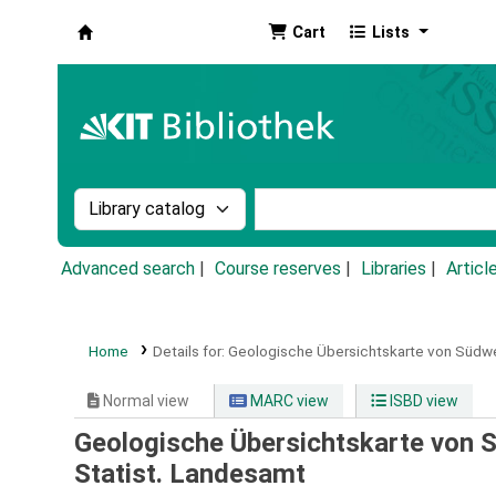
Cart
Lists
Koha online
Search the catalog by:
Search the catalog by k
Advanced search
Course reserves
Libraries
Articl
Home
Details for:
Geologische Übersichtskarte von Südw
Normal view
MARC view
ISBD view
Geologische Übersichtskarte von 
Statist. Landesamt