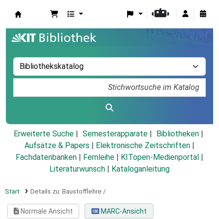
Koha
Erweiterte Suche
Semesterapparate
Bibliotheken
Aufsätze & Papers
|
Elektronische Zeitschriften
|
Fachdatenbanken
|
Fernleihe
|
KITopen-Medienportal
|
Literaturwunsch
|
Kataloganleitung
Start
Details zu:
Baustofflehre /
Normale Ansicht
MARC-Ansicht