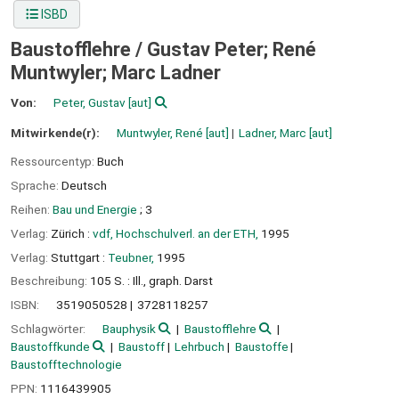
ISBD
Baustofflehre /
Gustav Peter; René
Muntwyler; Marc Ladner
Von:
Peter, Gustav
[aut]
Mitwirkende(r):
Muntwyler, René
[aut]
Ladner, Marc
[aut]
Ressourcentyp:
Buch
Sprache:
Deutsch
Reihen:
Bau und Energie
; 3
Verlag:
Zürich :
vdf, Hochschulverl. an der ETH,
1995
Verlag:
Stuttgart :
Teubner,
1995
Beschreibung:
105 S. : Ill., graph. Darst
ISBN:
3519050528
3728118257
Schlagwörter:
Bauphysik
Baustofflehre
Baustoffkunde
Baustoff
Lehrbuch
Baustoffe
Baustofftechnologie
PPN:
1116439905