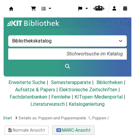
Koha
Erweiterte Suche
Semesterapparate
Bibliotheken
Aufsätze & Papers
|
Elektronische Zeitschriften
|
Fachdatenbanken
|
Fernleihe
|
KITopen-Medienportal
|
Literaturwunsch
|
Kataloganleitung
Start
Details zu:
Puppen und Puppenspiele.
1,
Puppen /
Normale Ansicht
MARC-Ansicht