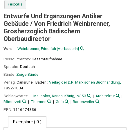
ISBD
Entwürfe Und Ergänzungen Antiker
Gebäude /
Von Friedrich Weinbrenner,
Grosherzoglich Badischem
Oberbaudirector
Von:
Weinbrenner, Friedrich
[VerfasserIn]
Ressourcentyp:
Gesamtaufnahme
Sprache:
Deutsch
Bände:
Zeige Bände
Verlag:
Carlsruhe ;
Baden :
Verlag der D.R. Marx'schen Buchhandlung,
1822-1834
Schlagwörter:
Mausolos, Karien, König, -v353
Architektur
Römerzeit
Thermen
Grab
Badenweiler
PPN:
1116474336
Exemplare
( 0 )