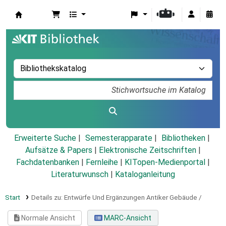
Koha
Erweiterte Suche
Semesterapparate
Bibliotheken
Aufsätze & Papers
|
Elektronische Zeitschriften
|
Fachdatenbanken
|
Fernleihe
|
KITopen-Medienportal
|
Literaturwunsch
|
Kataloganleitung
Start
Details zu:
Entwürfe Und Ergänzungen Antiker Gebäude /
Normale Ansicht
MARC-Ansicht