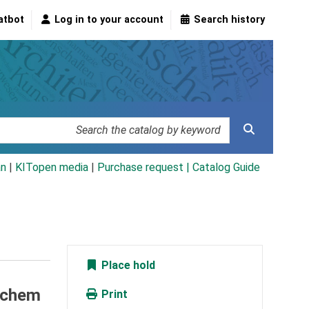
atbot
Log in to your account
Search history
an
|
KITopen media
|
Purchase request |
Catalog Guide
Place hold
ischem
Print