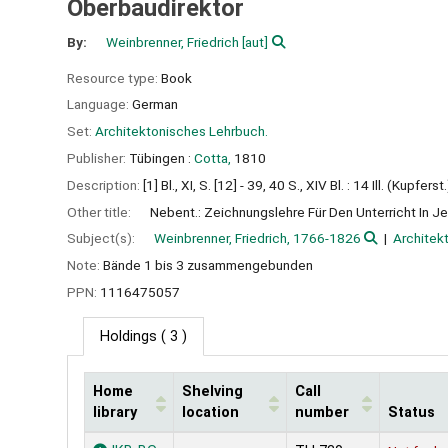
Oberbaudirektor
By:
Weinbrenner, Friedrich
[aut]
Resource type:
Book
Language:
German
Set:
Architektonisches Lehrbuch.
Publisher:
Tübingen :
Cotta,
1810
Description:
[1] Bl., XI, S. [12] - 39, 40 S., XIV Bl. : 14 Ill. (Kupferst.
Other title:
Nebent.: Zeichnungslehre Für Den Unterricht In Je
Subject(s):
Weinbrenner, Friedrich, 1766-1826
Architek
Note:
Bände 1 bis 3 zusammengebunden
PPN:
1116475057
Holdings
( 3 )
Home
Shelving
Call
library
location
number
Status
Holdings