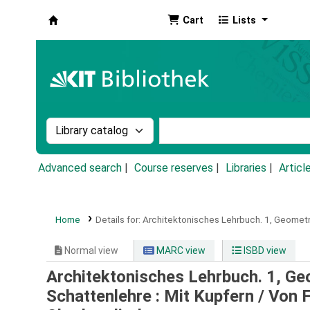
Cart
Lists
Koha online
Search the catalog by:
Search the catalog by k
Advanced search
Course reserves
Libraries
Articl
Home
Details for:
Architektonisches Lehrbuch.
1,
Geometri
Normal view
MARC view
ISBD view
Architektonisches Lehrbuch. 1, Ge
Schattenlehre : Mit Kupfern /
Von F