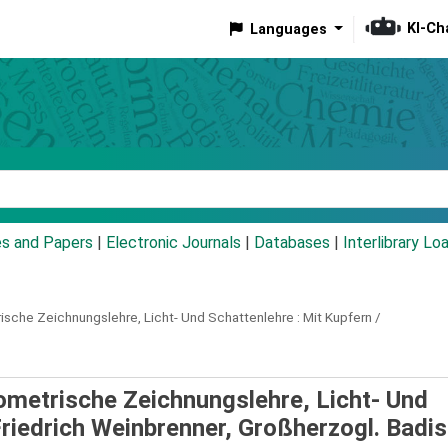
KI-Ch
Languages
eyword
es and Papers
|
Electronic Journals
|
Databases
|
Interlibrary Lo
sche Zeichnungslehre, Licht- Und Schattenlehre : Mit Kupfern /
ometrische Zeichnungslehre, Licht- Und
riedrich Weinbrenner, Großherzogl. Bad