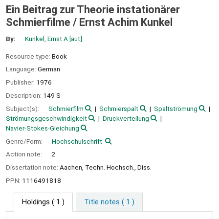
Ein Beitrag zur Theorie instationärer
Schmierfilme /
Ernst Achim Kunkel
By:
Kunkel, Ernst A
[aut]
Resource type:
Book
Language:
German
Publisher:
1976
Description:
149 S
Subject(s):
Schmierfilm
Schmierspalt
Spaltströmung
Strömungsgeschwindigkeit
Druckverteilung
Navier-Stokes-Gleichung
Genre/Form:
Hochschulschrift
Action note:
2
Dissertation note:
Aachen, Techn. Hochsch., Diss.
PPN:
1116491818
Holdings
( 1 )
Title notes ( 1 )