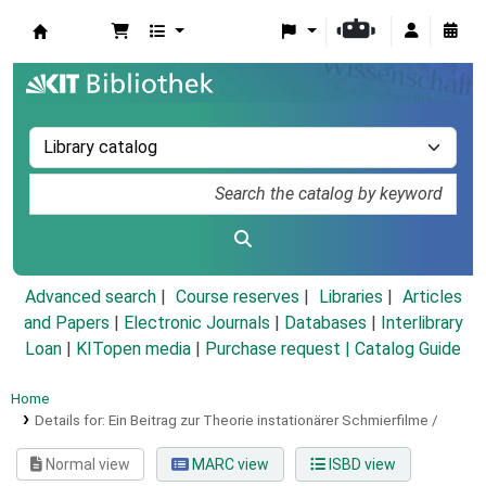
Koha online
Advanced search
Course reserves
Libraries
Articles
and Papers
|
Electronic Journals
|
Databases
|
Interlibrary
Loan
|
KITopen media
|
Purchase request |
Catalog Guide
Home
Details for:
Ein Beitrag zur Theorie instationärer Schmierfilme /
Normal view
MARC view
ISBD view