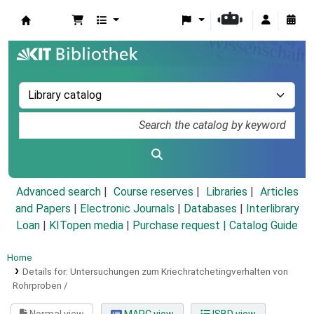
Koha online
Advanced search
Course reserves
Libraries
Articles
and Papers
|
Electronic Journals
|
Databases
|
Interlibrary
Loan
|
KITopen media
|
Purchase request |
Catalog Guide
Home
Details for:
Untersuchungen zum Kriechratchetingverhalten von
Rohrproben /