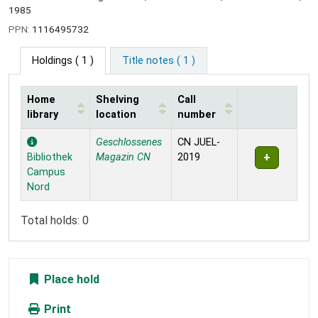
1985
PPN:
1116495732
Holdings
( 1 )
Title notes ( 1 )
Home
Shelving
Call
library
location
number
Holdings
Geschlossenes
CN JUEL-
Bibliothek
Magazin CN
2019
Campus
Nord
Total holds: 0
Place hold
Print