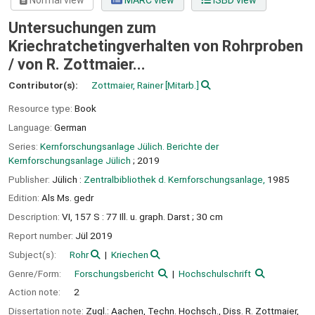
Normal view
MARC view
ISBD view
Untersuchungen zum
Kriechratchetingverhalten von Rohrproben
/
von R. Zottmaier...
Contributor(s):
Zottmaier, Rainer
[Mitarb.]
Resource type:
Book
Language:
German
Series:
Kernforschungsanlage Jülich. Berichte der
Kernforschungsanlage Jülich
; 2019
Publisher:
Jülich :
Zentralbibliothek d. Kernforschungsanlage,
1985
Edition:
Als Ms. gedr
Description:
VI, 157 S : 77 Ill. u. graph. Darst ; 30 cm
Report number:
Jül 2019
Subject(s):
Rohr
Kriechen
Genre/Form:
Forschungsbericht
Hochschulschrift
Action note:
2
Dissertation note:
Zugl.: Aachen, Techn. Hochsch., Diss. R. Zottmaier,