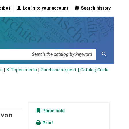
atbot
Log in to your account
Search history
an
|
KITopen media
|
Purchase request |
Catalog Guide
Place hold
/
von
Print