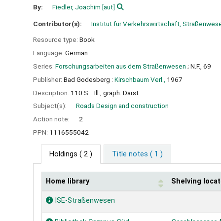
By:
Fiedler, Joachim
[aut]
Contributor(s):
Institut für Verkehrswirtschaft, Straßenwe
Resource type:
Book
Language:
German
Series:
Forschungsarbeiten aus dem Straßenwesen
; N.F., 69
Publisher:
Bad Godesberg :
Kirschbaum Verl.,
1967
Description:
110 S. : Ill., graph. Darst
Subject(s):
Roads Design and construction
Action note:
2
PPN:
1116555042
Holdings
( 2 )
Title notes ( 1 )
Home library
Shelving locat
Holdings
ISE-Straßenwesen