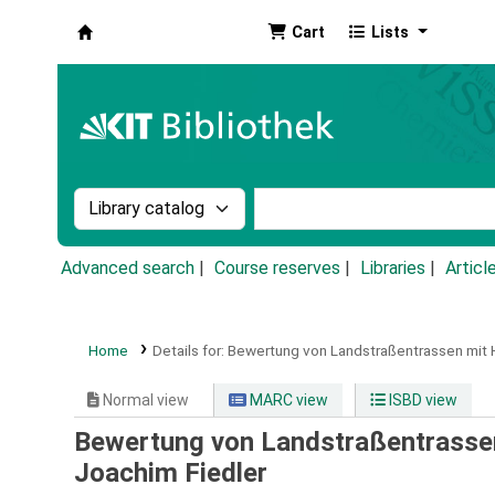
Cart
Lists
Koha online
Search the catalog by:
Search the catalog by k
Advanced search
Course reserves
Libraries
Articl
Home
Details for:
Bewertung von Landstraßentrassen mit H
Normal view
MARC view
ISBD view
Bewertung von Landstraßentrassen
Joachim Fiedler