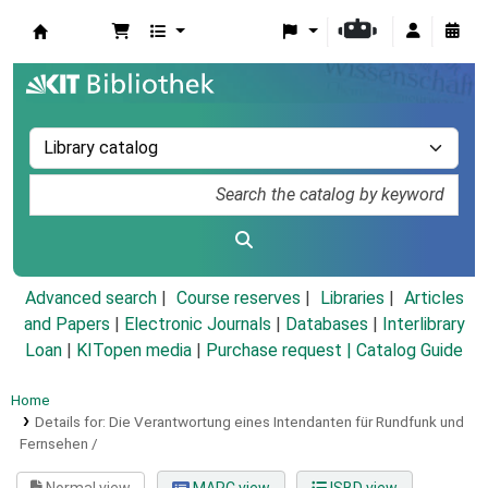
Koha online
Advanced search
Course reserves
Libraries
Articles
and Papers
|
Electronic Journals
|
Databases
|
Interlibrary
Loan
|
KITopen media
|
Purchase request |
Catalog Guide
Home
Details for:
Die Verantwortung eines Intendanten für Rundfunk und
Fernsehen /