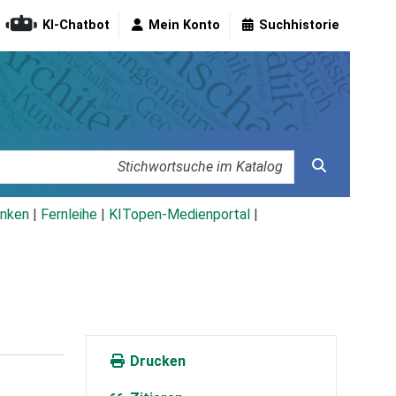
KI-Chatbot
Mein Konto
Suchhistorie
nken
|
Fernleihe
|
KITopen-Medienportal
|
Drucken