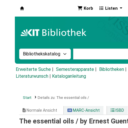
Korb
Listen
Koha
Suche im Katalog nach:
Stichwortsuche im Ka
Erweiterte Suche
Semesterapparate
Bibliotheken
Literaturwunsch
|
Kataloganleitung
Start
Details zu:
The essential oils /
Normale Ansicht
MARC-Ansicht
ISBD
The essential oils /
by Ernest Guen