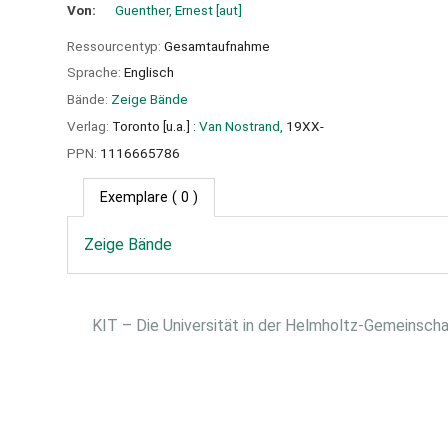
Von:
Guenther, Ernest
[aut]
Ressourcentyp:
Gesamtaufnahme
Sprache:
Englisch
Bände:
Zeige Bände
Verlag:
Toronto [u.a.] :
Van Nostrand,
19XX-
PPN:
1116665786
Exemplare
( 0 )
Zeige Bände
KIT – Die Universität in der Helmholtz-Gemeinsch