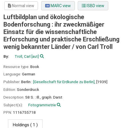
Normal view
MARC view
ISBD view
Luftbildplan und ökologische
Bodenforschung : ihr zweckmäßiger
Einsatz für die wissenschaftliche
Erforschung und praktische Erschließung
wenig bekannter Länder /
von Carl Troll
By:
Troll, Carl
[aut]
Resource type:
Book
Language:
German
Publisher:
Berlin :
[Gesellschaft für Erdkunde zu Berlin],
[1939]
Edition:
Sonderdruck
Description:
58 S. : Ill., graph. Darst
Subject(s):
Fotogrammetrie
PPN:
1116755718
Holdings
( 1 )