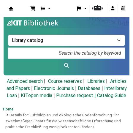
Koha online
Advanced search
Course reserves
Libraries
Articles
and Papers
|
Electronic Journals
|
Databases
|
Interlibrary
Loan
|
KITopen media
|
Purchase request |
Catalog Guide
Home
Details for:
Luftbildplan und ökologische Bodenforschung :
ihr
zweckmäßiger Einsatz für die wissenschaftliche Erforschung und
praktische Erschließung wenig bekannter Länder /