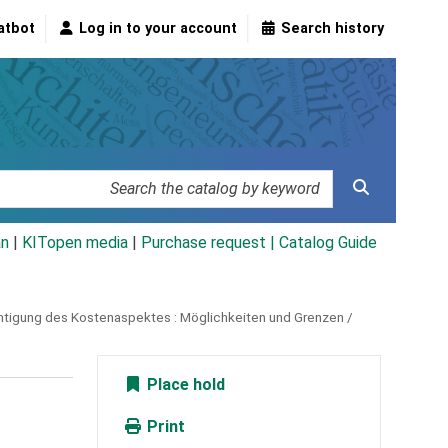
atbot
Log in to your account
Search history
an
|
KITopen media
|
Purchase request |
Catalog Guide
chtigung des Kostenaspektes :
Möglichkeiten und Grenzen /
Place hold
Print