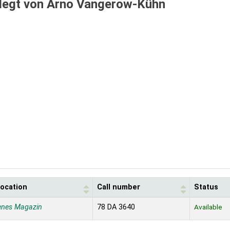
legt von Arno Vangerow-Kühn
location
Call number
Status
enes Magazin
78 DA 3640
Available