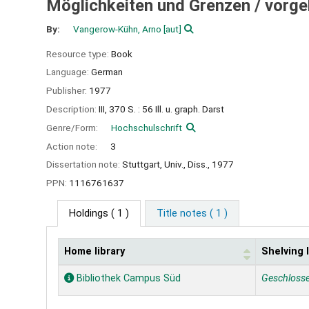
Möglichkeiten und Grenzen /
vorge
By:
Vangerow-Kühn, Arno
[aut]
Resource type:
Book
Language:
German
Publisher:
1977
Description:
III, 370 S. : 56 Ill. u. graph. Darst
Genre/Form:
Hochschulschrift
Action note:
3
Dissertation note:
Stuttgart, Univ., Diss., 1977
PPN:
1116761637
Holdings
( 1 )
Title notes ( 1 )
Home library
Shelving 
Holdings
Bibliothek Campus Süd
Geschloss