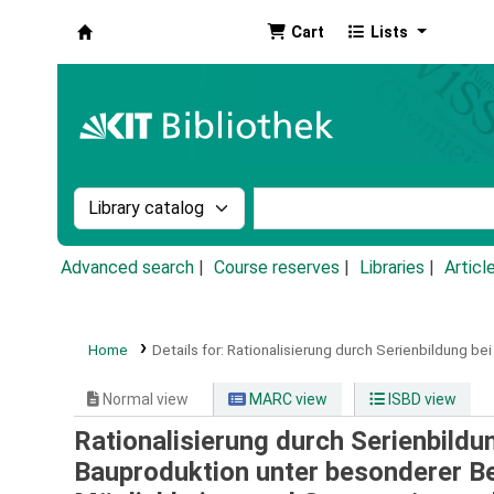
Cart
Lists
Koha online
Search the catalog by:
Search the catalog by k
Advanced search
Course reserves
Libraries
Articl
Home
Details for:
Rationalisierung durch Serienbildung be
Normal view
MARC view
ISBD view
Rationalisierung durch Serienbildun
Bauproduktion unter besonderer B