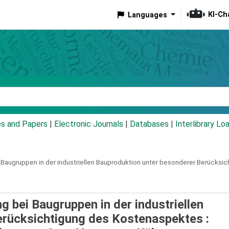
KI-Ch
Languages
eyword
es and Papers
|
Electronic Journals
|
Databases
|
Interlibrary Lo
i Baugruppen in der industriellen Bauproduktion unter besonderer Berücksi
g bei Baugruppen in der industriellen
erücksichtigung des Kostenaspektes :