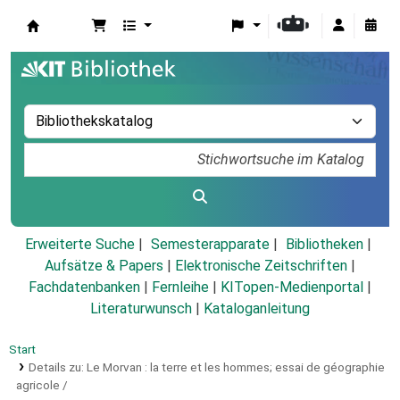
Koha
Erweiterte Suche
Semesterapparate
Bibliotheken
Aufsätze & Papers
|
Elektronische Zeitschriften
|
Fachdatenbanken
|
Fernleihe
|
KITopen-Medienportal
|
Literaturwunsch
|
Kataloganleitung
Start
Details zu:
Le Morvan :
la terre et les hommes; essai de géographie
agricole /