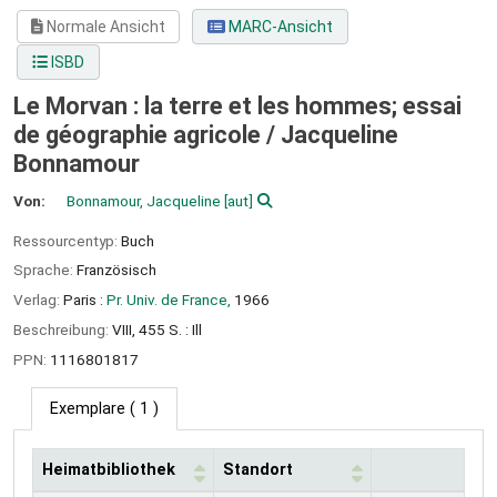
Normale Ansicht
MARC-Ansicht
ISBD
Le Morvan : la terre et les hommes; essai
de géographie agricole /
Jacqueline
Bonnamour
Von:
Bonnamour, Jacqueline
[aut]
Ressourcentyp:
Buch
Sprache:
Französisch
Verlag:
Paris :
Pr. Univ. de France,
1966
Beschreibung:
VIII, 455 S. : Ill
PPN:
1116801817
Exemplare
( 1 )
Heimatbibliothek
Standort