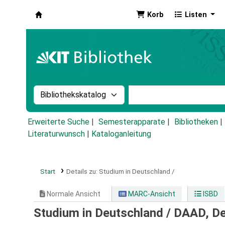
Korb
Listen
Koha
Suche im Katalog nach:
Stichwortsuche im Ka
Erweiterte Suche
Semesterapparate
Bibliotheken
Literaturwunsch
|
Kataloganleitung
Start
Details zu:
Studium in Deutschland /
Normale Ansicht
MARC-Ansicht
ISBD
Studium in Deutschland /
DAAD, De