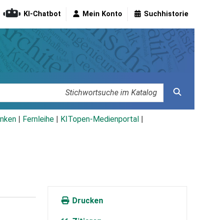
KI-Chatbot
Mein Konto
Suchhistorie
nken
|
Fernleihe
|
KITopen-Medienportal
|
Drucken