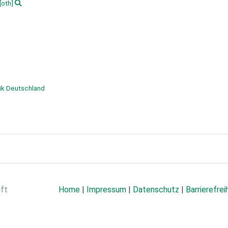
[oth]
ik Deutschland
aft
Home
|
Impressum
|
Datenschutz
|
Barrierefrei