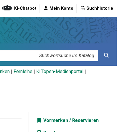
KI-Chatbot
Mein Konto
Suchhistorie
nken
|
Fernleihe
|
KITopen-Medienportal
|
Vormerken