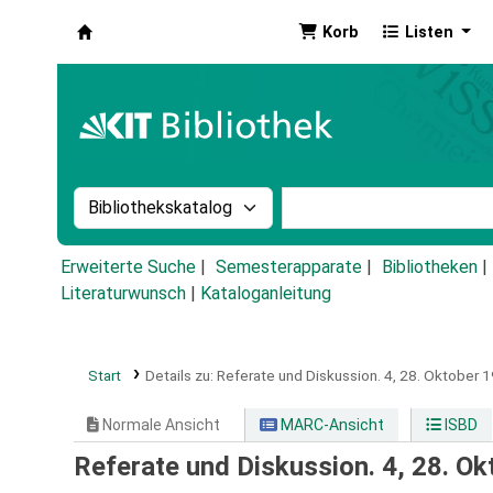
Korb
Listen
Koha
Suche im Katalog nach:
Stichwortsuche im Ka
Erweiterte Suche
Semesterapparate
Bibliotheken
Literaturwunsch
|
Kataloganleitung
Start
Details zu:
Referate und Diskussion.
4,
28. Oktober 
Normale Ansicht
MARC-Ansicht
ISBD
Referate und Diskussion. 4, 28. O