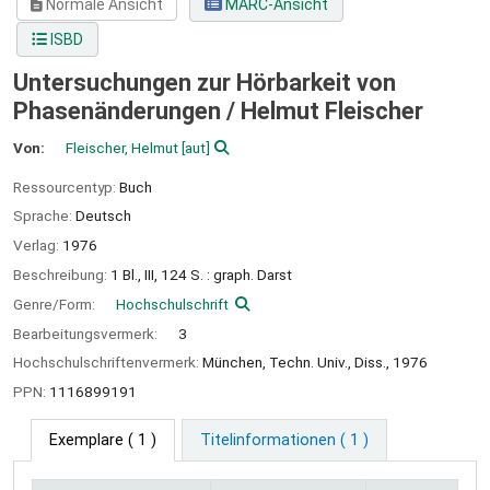
Normale Ansicht
MARC-Ansicht
ISBD
Untersuchungen zur Hörbarkeit von
Phasenänderungen /
Helmut Fleischer
Von:
Fleischer, Helmut
[aut]
Ressourcentyp:
Buch
Sprache:
Deutsch
Verlag:
1976
Beschreibung:
1 Bl., III, 124 S. : graph. Darst
Genre/Form:
Hochschulschrift
Bearbeitungsvermerk:
3
Hochschulschriftenvermerk:
München, Techn. Univ., Diss., 1976
PPN:
1116899191
Exemplare
( 1 )
Titelinformationen ( 1 )