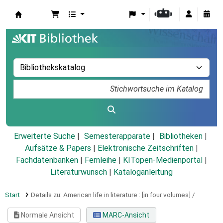
Koha
Erweiterte Suche
Semesterapparate
Bibliotheken
Aufsätze & Papers
|
Elektronische Zeitschriften
|
Fachdatenbanken
|
Fernleihe
|
KITopen-Medienportal
|
Literaturwunsch
|
Kataloganleitung
Start
Details zu:
American life in literature :
[in four volumes] /
Normale Ansicht
MARC-Ansicht