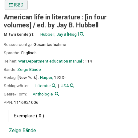
ISBD
American life in literature : [in four
volumes] /
ed. by Jay B. Hubbell
Mitwirkende(r):
Hubbell, Jay B
[Hrsg.]
Ressourcentyp:
Gesamtaufnahme
Sprache:
Englisch
Reihen:
War Department education manual
; 114
Bände:
Zeige Bände
Verlag:
[New York] :
Harper,
19XX-
Schlagwörter:
Literatur
USA
Genre/Form:
Anthologie
PPN:
1116921006
Exemplare
( 0 )
Zeige Bände