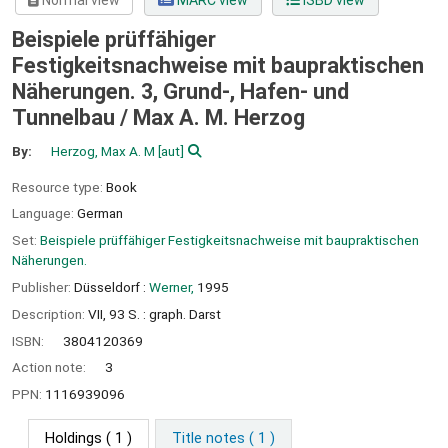
Normal view
MARC view
ISBD view
Beispiele prüffähiger
Festigkeitsnachweise mit baupraktischen
Näherungen. 3, Grund-, Hafen- und
Tunnelbau /
Max A. M. Herzog
By:
Herzog, Max A. M
[aut]
Resource type:
Book
Language:
German
Set:
Beispiele prüffähiger Festigkeitsnachweise mit baupraktischen
Näherungen.
Publisher:
Düsseldorf :
Werner,
1995
Description:
VII, 93 S. : graph. Darst
ISBN:
3804120369
Action note:
3
PPN:
1116939096
Holdings
( 1 )
Title notes ( 1 )