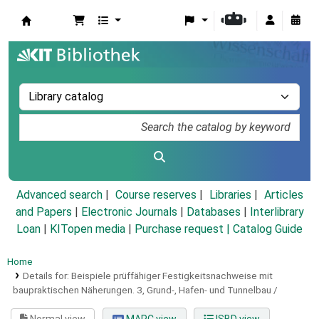
Koha online
Advanced search
Course reserves
Libraries
Articles
and Papers
|
Electronic Journals
|
Databases
|
Interlibrary
Loan
|
KITopen media
|
Purchase request |
Catalog Guide
Home
Details for:
Beispiele prüffähiger Festigkeitsnachweise mit
baupraktischen Näherungen.
3,
Grund-, Hafen- und Tunnelbau /