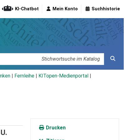
KI-Chatbot
Mein Konto
Suchhistorie
nken
|
Fernleihe
|
KITopen-Medienportal
|
Drucken
 U.