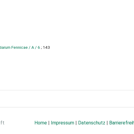
arum Fennicae / A / 6
; 143
aft
Home
|
Impressum
|
Datenschutz
|
Barrierefrei