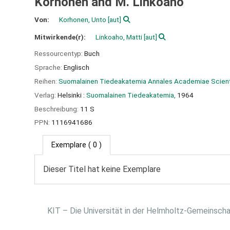
Korhonen and M. Linkoaho
Von:
Korhonen, Unto
[aut]
Mitwirkende(r):
Linkoaho, Matti
[aut]
Ressourcentyp:
Buch
Sprache:
Englisch
Reihen:
Suomalainen Tiedeakatemia Annales Academiae Scienti
Verlag:
Helsinki :
Suomalainen Tiedeakatemia,
1964
Beschreibung:
11 S
PPN:
1116941686
Exemplare
( 0 )
Dieser Titel hat keine Exemplare
KIT – Die Universität in der Helmholtz-Gemeinsch