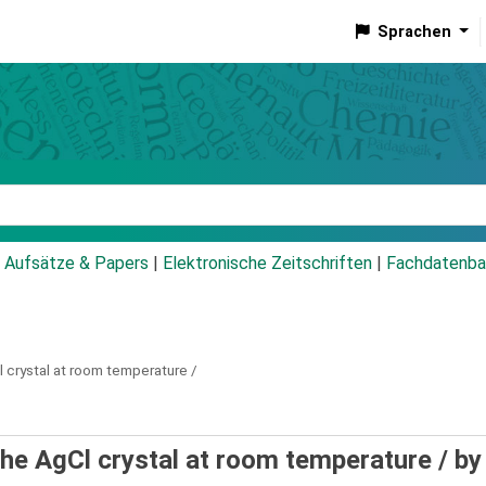
Sprachen
talog
Aufsätze & Papers
|
Elektronische Zeitschriften
|
Fachdatenba
l crystal at room temperature /
the AgCl crystal at room temperature /
by