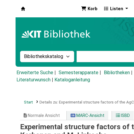
Korb
Listen
Koha
Suche im Katalog nach:
Stichwortsuche im Ka
Erweiterte Suche
Semesterapparate
Bibliotheken
Literaturwunsch
|
Kataloganleitung
Start
Details zu:
Experimental structure factors of the AgC
Normale Ansicht
MARC-Ansicht
ISBD
Experimental structure factors of 