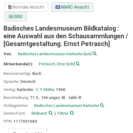
Normale Ansicht
MARC-Ansicht
ISBD
Badisches Landesmuseum Bildkatalog :
eine Auswahl aus den Schausammlungen /
[Gesamtgestaltung. Ernst Petrasch]
Von:
Badisches Landesmuseum Karlsruhe
[aut]
Mitwirkende(r):
Petrasch, Ernst
[oth]
Ressourcentyp:
Buch
Sprache:
Deutsch
Verlag:
Karlsruhe :
C. F. Müller,
1968
Beschreibung:
71 S., 166 ungez. Bl. : zahlr. Ill
Schlagwörter:
Badisches Landesmuseum Karlsruhe
Genre/Form:
Bildband
Führer
PPN:
1117031683