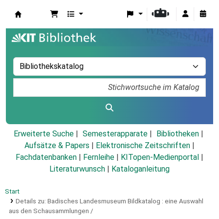
Koha
Erweiterte Suche
Semesterapparate
Bibliotheken
Aufsätze & Papers
|
Elektronische Zeitschriften
|
Fachdatenbanken
|
Fernleihe
|
KITopen-Medienportal
|
Literaturwunsch
|
Kataloganleitung
Start
Details zu:
Badisches Landesmuseum Bildkatalog :
eine Auswahl
aus den Schausammlungen /