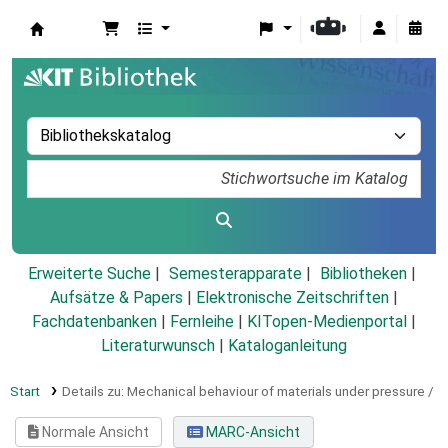
Koha
Erweiterte Suche
Semesterapparate
Bibliotheken
Aufsätze & Papers
|
Elektronische Zeitschriften
|
Fachdatenbanken
|
Fernleihe
|
KITopen-Medienportal
|
Literaturwunsch
|
Kataloganleitung
Start
Details zu:
Mechanical behaviour of materials under pressure /
Normale Ansicht
MARC-Ansicht