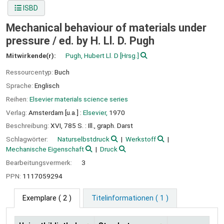
ISBD
Mechanical behaviour of materials under
pressure /
ed. by H. Ll. D. Pugh
Mitwirkende(r):
Pugh, Hubert Ll. D
[Hrsg.]
Ressourcentyp:
Buch
Sprache:
Englisch
Reihen:
Elsevier materials science series
Verlag:
Amsterdam [u.a.] :
Elsevier,
1970
Beschreibung:
XVI, 785 S. : Ill., graph. Darst
Schlagwörter:
Naturselbstdruck
Werkstoff
Mechanische Eigenschaft
Druck
Bearbeitungsvermerk:
3
PPN:
1117059294
Exemplare
( 2 )
Titelinformationen ( 1 )