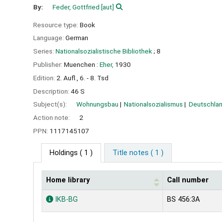
By:
Feder, Gottfried
[aut]
Resource type:
Book
Language:
German
Series:
Nationalsozialistische Bibliothek
; 8
Publisher:
Muenchen :
Eher,
1930
Edition:
2. Aufl., 6. - 8. Tsd
Description:
46 S
Subject(s):
Wohnungsbau
Nationalsozialismus
Deutschla
Action note:
2
PPN:
1117145107
Holdings
( 1 )
Title notes ( 1 )
Home library
Call number
Holdings
IKB-BG
BS 456:3A