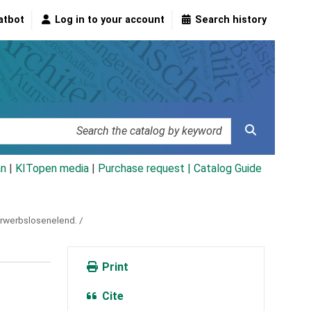
atbot
Log in to your account
Search history
an
|
KITopen media
|
Purchase request |
Catalog Guide
Erwerbslosenelend. /
Print
Cite