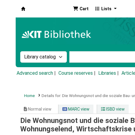
Cart
Lists
Koha online
Search the catalog by:
Search the catalog by k
Advanced search
Course reserves
Libraries
Articl
Home
Details for:
Die Wohnungsnot und die soziale Bau- u
Normal view
MARC view
ISBD view
Die Wohnungsnot und die soziale B
Wohnungselend, Wirtschaftskrise 