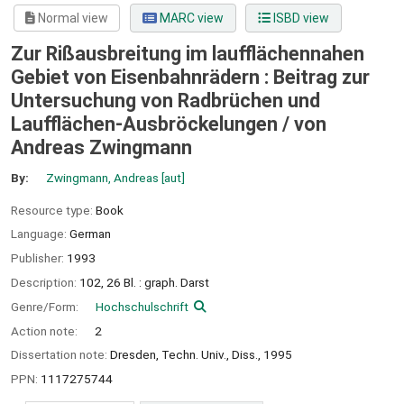
Normal view
MARC view
ISBD view
Zur Rißausbreitung im laufflächennahen
Gebiet von Eisenbahnrädern : Beitrag zur
Untersuchung von Radbrüchen und
Laufflächen-Ausbröckelungen /
von
Andreas Zwingmann
By:
Zwingmann, Andreas
[aut]
Resource type:
Book
Language:
German
Publisher:
1993
Description:
102, 26 Bl. : graph. Darst
Genre/Form:
Hochschulschrift
Action note:
2
Dissertation note:
Dresden, Techn. Univ., Diss., 1995
PPN:
1117275744