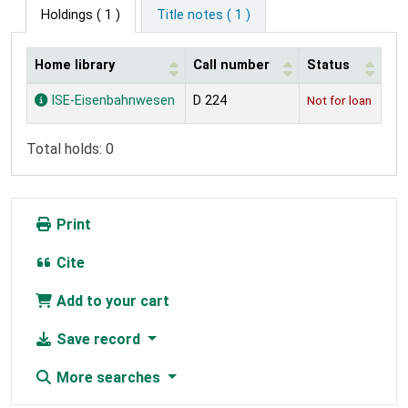
Holdings
( 1 )
Title notes ( 1 )
Home library
Call number
Status
Holdings
ISE-Eisenbahnwesen
D 224
Not for loan
Total holds: 0
Print
Cite
Add to your cart
Save record
More searches