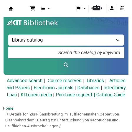
Koha online
Advanced search
Course reserves
Libraries
Articles
and Papers
|
Electronic Journals
|
Databases
|
Interlibrary
Loan
|
KITopen media
|
Purchase request |
Catalog Guide
Home
Details for:
Zur Rißausbreitung im laufflächennahen Gebiet von
Eisenbahnrädern :
Beitrag zur Untersuchung von Radbrüchen und
Laufflächen-Ausbröckelungen /