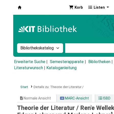
Korb
Listen
Koha
Suche im Katalog nach:
Stichwortsuche im Ka
Erweiterte Suche
Semesterapparate
Bibliotheken
Literaturwunsch
|
Kataloganleitung
Start
Details zu:
Theorie der Literatur /
Normale Ansicht
MARC-Ansicht
ISBD
Theorie der Literatur /
Ren'e Wellek