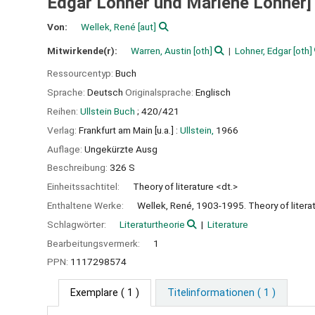
Edgar Lohner und Marlene Lohner]
Von:
Wellek, René
[aut]
Mitwirkende(r):
Warren, Austin
[oth]
Lohner, Edgar
[oth]
Ressourcentyp:
Buch
Sprache:
Deutsch
Originalsprache:
Englisch
Reihen:
Ullstein Buch
; 420/421
Verlag:
Frankfurt am Main [u.a.] :
Ullstein,
1966
Auflage:
Ungekürzte Ausg
Beschreibung:
326 S
Einheitssachtitel:
Theory of literature <dt.>
Enthaltene Werke:
Wellek, René, 1903-1995. Theory of literat
Schlagwörter:
Literaturtheorie
Literature
Bearbeitungsvermerk:
1
PPN:
1117298574
Exemplare
( 1 )
Titelinformationen ( 1 )