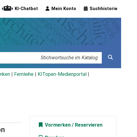
KI-Chatbot
Mein Konto
Suchhistorie
nken
|
Fernleihe
|
KITopen-Medienportal
|
Vormerken
on