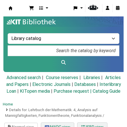
Koha online
Advanced search
Course reserves
Libraries
Articles
and Papers
|
Electronic Journals
|
Databases
|
Interlibrary
Loan
|
KITopen media
|
Purchase request |
Catalog Guide
Home
Details for:
Lehrbuch der Mathematik.
4,
Analysis auf
Mannigfaltigkeiten, Funktionentheorie, Funktionalanalysis /