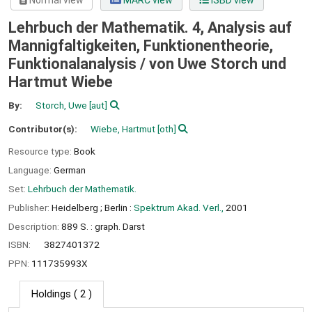
Normal view
MARC view
ISBD view
Lehrbuch der Mathematik. 4, Analysis auf
Mannigfaltigkeiten, Funktionentheorie,
Funktionalanalysis /
von Uwe Storch und
Hartmut Wiebe
By:
Storch, Uwe
[aut]
Contributor(s):
Wiebe, Hartmut
[oth]
Resource type:
Book
Language:
German
Set:
Lehrbuch der Mathematik.
Publisher:
Heidelberg ;
Berlin :
Spektrum Akad. Verl.,
2001
Description:
889 S. : graph. Darst
ISBN:
3827401372
PPN:
111735993X
Holdings
( 2 )