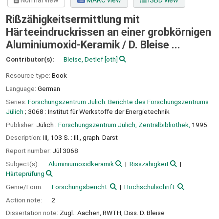
Normal view
MARC view
ISBD view
Rißzähigkeitsermittlung mit
Härteeindruckrissen an einer grobkörnigen
Aluminiumoxid-Keramik /
D. Bleise ...
Contributor(s):
Bleise, Detlef
[oth]
Resource type:
Book
Language:
German
Series:
Forschungszentrum Jülich. Berichte des Forschungszentrums
Jülich
; 3068 : Institut für Werkstoffe der Energietechnik
Publisher:
Jülich :
Forschungszentrum Jülich, Zentralbibliothek,
1995
Description:
III, 103 S. : Ill., graph. Darst
Report number:
Jül 3068
Subject(s):
Aluminiumoxidkeramik
Risszähigkeit
Härteprüfung
Genre/Form:
Forschungsbericht
Hochschulschrift
Action note:
2
Dissertation note:
Zugl.: Aachen, RWTH, Diss. D. Bleise