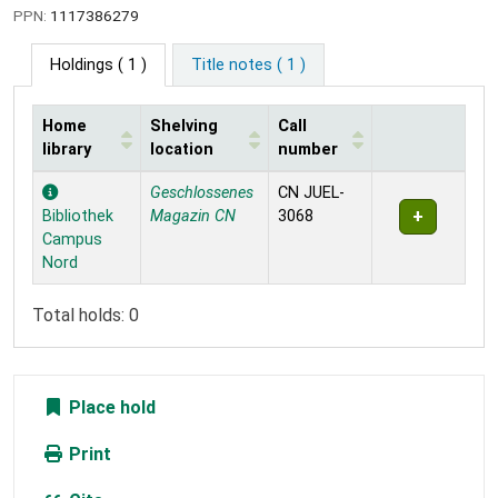
PPN:
1117386279
Holdings
( 1 )
Title notes ( 1 )
Home
Shelving
Call
library
location
number
Holdings
Geschlossenes
CN JUEL-
Bibliothek
Magazin CN
3068
Campus
Nord
Total holds: 0
Place hold
Print