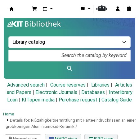
Koha online
Advanced search
Course reserves
Libraries
Articles
and Papers
|
Electronic Journals
|
Databases
|
Interlibrary
Loan
|
KITopen media
|
Purchase request |
Catalog Guide
Home
Details for:
Rißzähigkeitsermittlung mit Härteeindruckrissen an einer
grobkörnigen Aluminiumoxid-Keramik /