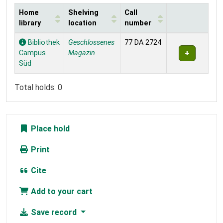
Home
Shelving
Call
library
location
number
Holdings
Bibliothek
Geschlossenes
77 DA 2724
Campus
Magazin
Süd
Total holds: 0
Place hold
Print
Cite
Add to your cart
Save record