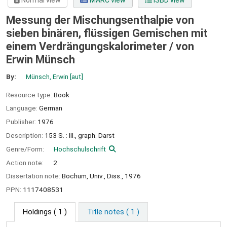
Normal view
MARC view
ISBD view
Messung der Mischungsenthalpie von
sieben binären, flüssigen Gemischen mit
einem Verdrängungskalorimeter /
von
Erwin Münsch
By:
Münsch, Erwin
[aut]
Resource type:
Book
Language:
German
Publisher:
1976
Description:
153 S. : Ill., graph. Darst
Genre/Form:
Hochschulschrift
Action note:
2
Dissertation note:
Bochum, Univ., Diss., 1976
PPN:
1117408531
Holdings
( 1 )
Title notes ( 1 )