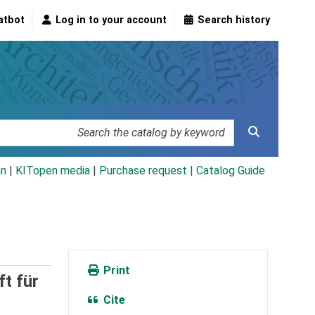
atbot
Log in to your account
Search history
an
|
KITopen media
|
Purchase request |
Catalog Guide
Print
t für
Cite