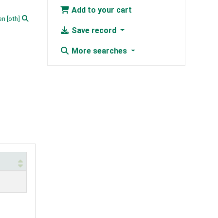
Add to your cart
en
[oth]
Save record
More searches