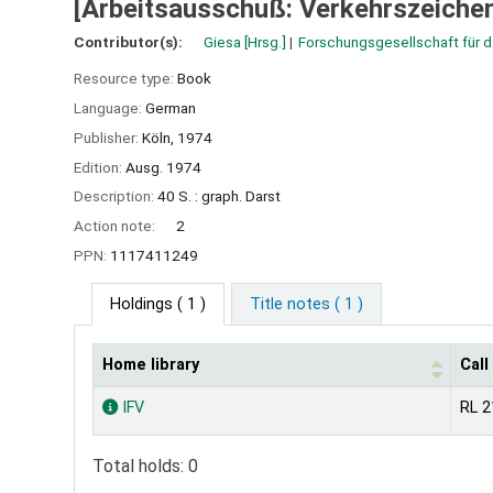
[Arbeitsausschuß: Verkehrszeichen
Contributor(s):
Giesa
[Hrsg.]
Forschungsgesellschaft für 
Resource type:
Book
Language:
German
Publisher:
Köln,
1974
Edition:
Ausg. 1974
Description:
40 S. : graph. Darst
Action note:
2
PPN:
1117411249
Holdings
( 1 )
Title notes ( 1 )
Home library
Cal
Holdings
IFV
RL 2
Total holds: 0