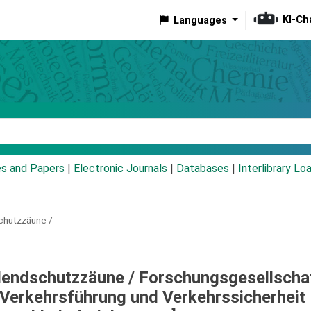
KI-Ch
Languages
eyword
es and Papers
|
Electronic Journals
|
Databases
|
Interlibrary Lo
chutzzäune /
Blendschutzzäune /
Forschungsgesellschaf
 Verkehrsführung und Verkehrssicherheit