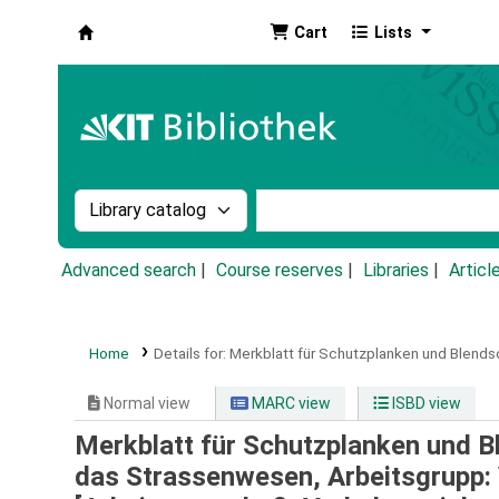
Cart
Lists
Koha online
Search the catalog by:
Search the catalog by k
Advanced search
Course reserves
Libraries
Articl
Home
Details for:
Merkblatt für Schutzplanken und Blends
Normal view
MARC view
ISBD view
Merkblatt für Schutzplanken und 
das Strassenwesen, Arbeitsgrupp: