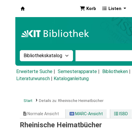
Korb
Listen
Koha
Suche im Katalog nach:
Stichwortsuche im Ka
Erweiterte Suche
Semesterapparate
Bibliotheken
Literaturwunsch
|
Kataloganleitung
Start
Details zu:
Rheinische Heimatbücher
Normale Ansicht
MARC-Ansicht
ISBD
Rheinische Heimatbücher