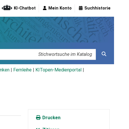
KI-Chatbot
Mein Konto
Suchhistorie
nken
|
Fernleihe
|
KITopen-Medienportal
|
Drucken