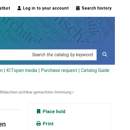
atbot
Log in to your account
Search history
an
|
KITopen media
|
Purchase request |
Catalog Guide
ffbläschen sichtbar gemachten Strömung /
Place hold
en
Print