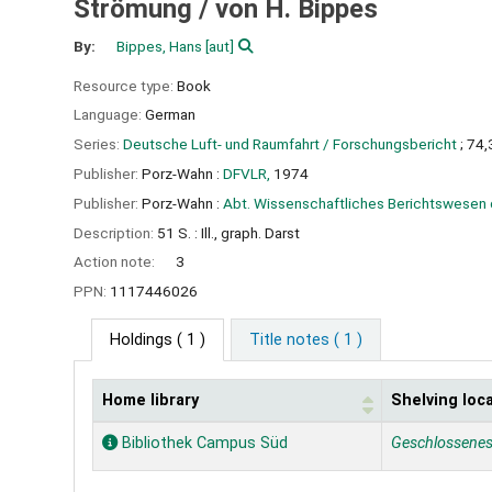
Strömung /
von H. Bippes
By:
Bippes, Hans
[aut]
Resource type:
Book
Language:
German
Series:
Deutsche Luft- und Raumfahrt / Forschungsbericht
; 74,
Publisher:
Porz-Wahn :
DFVLR,
1974
Publisher:
Porz-Wahn :
Abt. Wissenschaftliches Berichtswesen 
Description:
51 S. : Ill., graph. Darst
Action note:
3
PPN:
1117446026
Holdings
( 1 )
Title notes ( 1 )
Home library
Shelving loc
Holdings
Bibliothek Campus Süd
Geschlossene