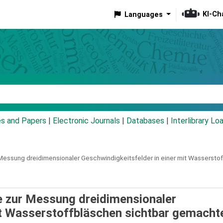
KI-Ch
Languages
eyword
es and Papers
|
Electronic Journals
|
Databases
|
Interlibrary Lo
essung dreidimensionaler Geschwindigkeitsfelder in einer mit Wassersto
 zur Messung dreidimensionaler
it Wasserstoffbläschen sichtbar gemacht