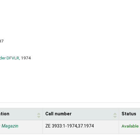
37
der DFVLR,
1974
ation
Call number
Status
s Magazin
ZE 3933:1-1974,37.1974
Available