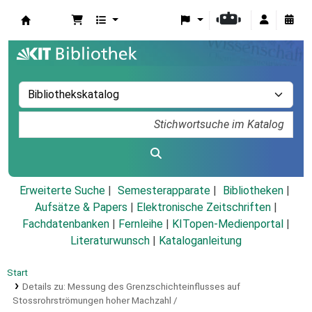
Koha
Erweiterte Suche
Semesterapparate
Bibliotheken
Aufsätze & Papers
|
Elektronische Zeitschriften
|
Fachdatenbanken
|
Fernleihe
|
KITopen-Medienportal
|
Literaturwunsch
|
Kataloganleitung
Start
Details zu:
Messung des Grenzschichteinflusses auf
Stossrohrströmungen hoher Machzahl /