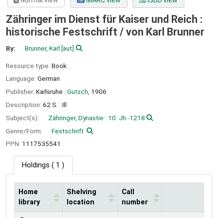
Normal view
MARC view
ISBD view
Zähringer im Dienst für Kaiser und Reich :
historische Festschrift /
von Karl Brunner
By:
Brunner, Karl
[aut]
Resource type:
Book
Language:
German
Publisher:
Karlsruhe :
Gutsch,
1906
Description:
62 S. : Ill
Subject(s):
Zähringer, Dynastie : 10. Jh.-1218
Genre/Form:
Festschrift
PPN:
1117535541
Holdings
( 1 )
Home
Shelving
Call
library
location
number
Holdings