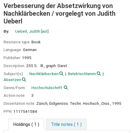
Verbesserung der Absetzwirkung von
Nachklärbecken /
vorgelegt von Judith
Ueberl
By:
Ueberl, Judith
[aut]
Resource type:
Book
Language:
German
Publisher:
1995
Description:
255 S. : Ill., graph. Darst
Subject(s):
Nachklärbecken
Belebtschlamm
Absetzen
Genre/Form:
Hochschulschrift
Action note:
3
Dissertation note:
Zürich, Eidgenöss. Techn. Hochsch., Diss., 1995
PPN:
1117541584
Holdings
( 1 )
Title notes ( 1 )