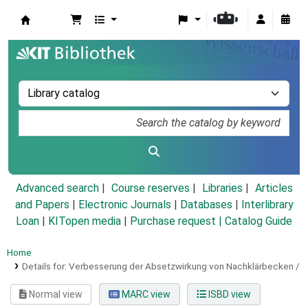
Koha online
Advanced search
Course reserves
Libraries
Articles
and Papers
|
Electronic Journals
|
Databases
|
Interlibrary
Loan
|
KITopen media
|
Purchase request |
Catalog Guide
Home
Details for:
Verbesserung der Absetzwirkung von Nachklärbecken /
Normal view
MARC view
ISBD view