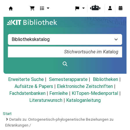
Koha
Erweiterte Suche
Semesterapparate
Bibliotheken
Aufsätze & Papers
|
Elektronische Zeitschriften
|
Fachdatenbanken
|
Fernleihe
|
KITopen-Medienportal
|
Literaturwunsch
|
Kataloganleitung
Start
Details zu:
Ontogenetisch-phylogenetische Beziehungen zu
Erkrankungen /