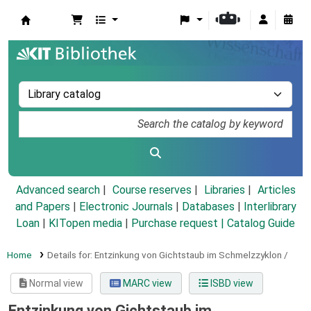
Koha online
Advanced search
Course reserves
Libraries
Articles
and Papers
|
Electronic Journals
|
Databases
|
Interlibrary
Loan
|
KITopen media
|
Purchase request |
Catalog Guide
Home
Details for:
Entzinkung von Gichtstaub im Schmelzzyklon /
Normal view
MARC view
ISBD view
Entzinkung von Gichtstaub im