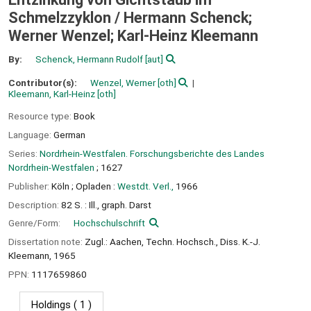
Schmelzzyklon /
Hermann Schenck;
Werner Wenzel; Karl-Heinz Kleemann
By:
Schenck, Hermann Rudolf
[aut]
Contributor(s):
Wenzel, Werner
[oth]
Kleemann, Karl-Heinz
[oth]
Resource type:
Book
Language:
German
Series:
Nordrhein-Westfalen. Forschungsberichte des Landes
Nordrhein-Westfalen
; 1627
Publisher:
Köln ;
Opladen :
Westdt. Verl.,
1966
Description:
82 S. : Ill., graph. Darst
Genre/Form:
Hochschulschrift
Dissertation note:
Zugl.: Aachen, Techn. Hochsch., Diss. K.-J.
Kleemann, 1965
PPN:
1117659860
Holdings
( 1 )