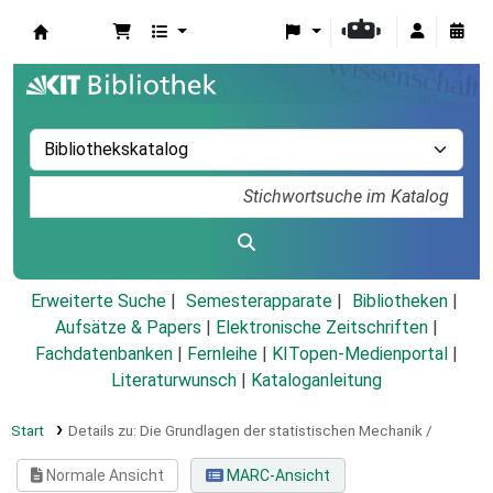
Koha
Erweiterte Suche
Semesterapparate
Bibliotheken
Aufsätze & Papers
|
Elektronische Zeitschriften
|
Fachdatenbanken
|
Fernleihe
|
KITopen-Medienportal
|
Literaturwunsch
|
Kataloganleitung
Start
Details zu:
Die Grundlagen der statistischen Mechanik /
Normale Ansicht
MARC-Ansicht