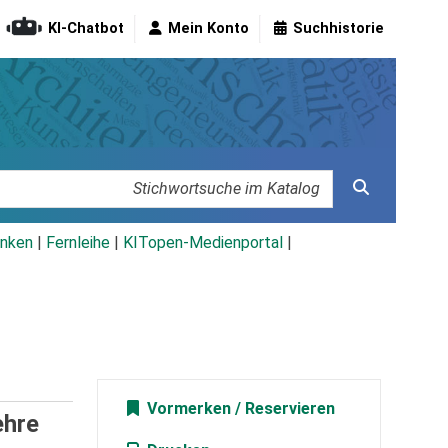
KI-Chatbot
Mein Konto
Suchhistorie
nken
|
Fernleihe
|
KITopen-Medienportal
|
Vormerken
ehre