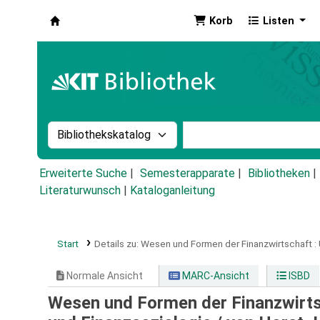
Korb
Listen
Koha
Suche im Katalog nach:
Stichwortsuche im Ka
Erweiterte Suche
Semesterapparate
Bibliotheken
Literaturwunsch
|
Kataloganleitung
Start
Details zu:
Wesen und Formen der Finanzwirtschaft :
Normale Ansicht
MARC-Ansicht
ISBD
Wesen und Formen der Finanzwirtsc