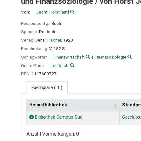
und Finanzsoziologie /
von Horst J
Von:
Jecht, Horst
[aut]
Ressourcentyp:
Buch
Sprache:
Deutsch
Verlag:
Jena :
Fischer,
1928
Beschreibung:
V, 152 S
Schlagwörter:
Finanzwirtschaft
Finanzsoziologie
Genre/Form:
Lehrbuch
PPN:
1117689727
Exemplare
( 1 )
Heimatbibliothek
Standor
Exemplare
Bibliothek Campus Süd
Geschlos
Anzahl Vormerkungen: 0