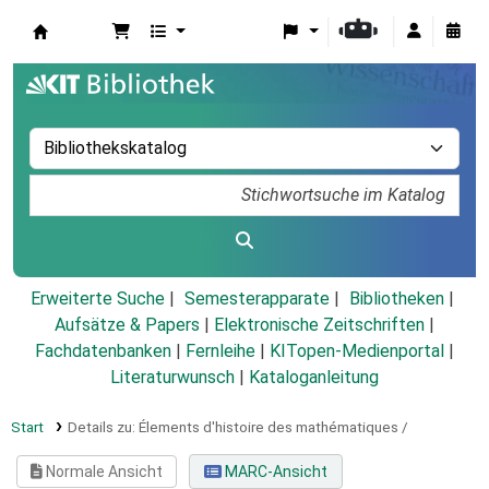
Koha
Erweiterte Suche
Semesterapparate
Bibliotheken
Aufsätze & Papers
|
Elektronische Zeitschriften
|
Fachdatenbanken
|
Fernleihe
|
KITopen-Medienportal
|
Literaturwunsch
|
Kataloganleitung
Start
Details zu:
Élements d'histoire des mathématiques /
Normale Ansicht
MARC-Ansicht