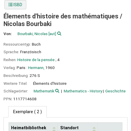
ISBD
Élements d'histoire des mathématiques /
Nicolas Bourbaki
Von:
Bourbaki, Nicolas
[aut]
Ressourcentyp:
Buch
Sprache:
Französisch
Reihen:
Histoire de la pensée
; 4
Verlag:
Paris :
Hermann,
1960
Beschreibung:
276 S
Weitere Titel:
Élements d'histoire
Schlagwörter:
Mathematik
Mathematics - History
Geschichte
PPN:
1117714608
Exemplare
( 2 )
Heimatbibliothek
Standort