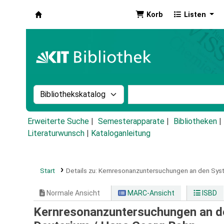
Korb
Listen
Koha
Suche im Katalog nach:
Stichwortsuche im Ka
Erweiterte Suche
Semesterapparate
Bibliotheken
Literaturwunsch
|
Kataloganleitung
Start
Details zu:
Kernresonanzuntersuchungen an den Syst
Normale Ansicht
MARC-Ansicht
ISBD
Kernresonanzuntersuchungen an d