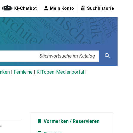
KI-Chatbot
Mein Konto
Suchhistorie
nken
|
Fernleihe
|
KITopen-Medienportal
|
Vormerken
-