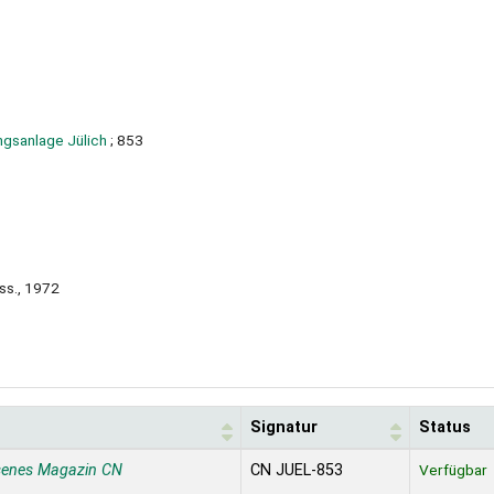
ngsanlage Jülich
; 853
ss., 1972
Signatur
Status
senes Magazin CN
CN JUEL-853
Verfügbar