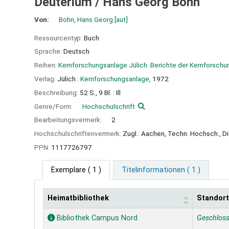
Deuterium /
Hans Georg Bohn
Von:
Bohn, Hans Georg
[aut]
Ressourcentyp:
Buch
Sprache:
Deutsch
Reihen:
Kernforschungsanlage Jülich. Berichte der Kernforschu
Verlag:
Jülich :
Kernforschungsanlage,
1972
Beschreibung:
52 S., 9 Bl. : Ill
Genre/Form:
Hochschulschrift
Bearbeitungsvermerk:
2
Hochschulschriftenvermerk:
Zugl.: Aachen, Techn. Hochsch., Di
PPN:
1117726797
Exemplare
( 1 )
Titelinformationen ( 1 )
Heimatbibliothek
Standort
Exemplare
Bibliothek Campus Nord
Geschlos