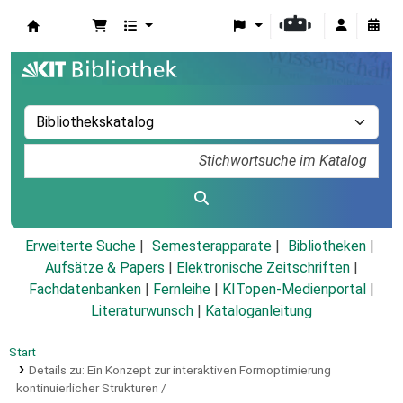
Koha
Erweiterte Suche
Semesterapparate
Bibliotheken
Aufsätze & Papers
|
Elektronische Zeitschriften
|
Fachdatenbanken
|
Fernleihe
|
KITopen-Medienportal
|
Literaturwunsch
|
Kataloganleitung
Start
Details zu:
Ein Konzept zur interaktiven Formoptimierung
kontinuierlicher Strukturen /