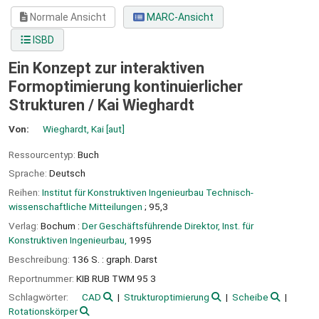
Normale Ansicht
MARC-Ansicht
ISBD
Ein Konzept zur interaktiven
Formoptimierung kontinuierlicher
Strukturen /
Kai Wieghardt
Von:
Wieghardt, Kai
[aut]
Ressourcentyp:
Buch
Sprache:
Deutsch
Reihen:
Institut für Konstruktiven Ingenieurbau Technisch-
wissenschaftliche Mitteilungen
; 95,3
Verlag:
Bochum :
Der Geschäftsführende Direktor, Inst. für
Konstruktiven Ingenieurbau,
1995
Beschreibung:
136 S. : graph. Darst
Reportnummer:
KIB RUB TWM 95 3
Schlagwörter:
CAD
Strukturoptimierung
Scheibe
Rotationskörper