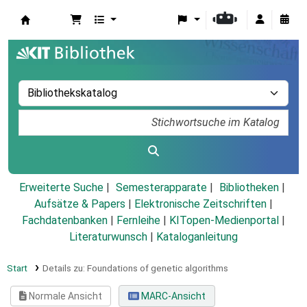
Koha
Erweiterte Suche
Semesterapparate
Bibliotheken
Aufsätze & Papers
|
Elektronische Zeitschriften
|
Fachdatenbanken
|
Fernleihe
|
KITopen-Medienportal
|
Literaturwunsch
|
Kataloganleitung
Start
Details zu:
Foundations of genetic algorithms
Normale Ansicht
MARC-Ansicht