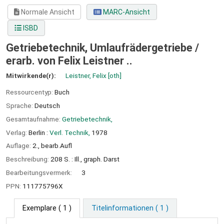
Normale Ansicht
MARC-Ansicht
ISBD
Getriebetechnik, Umlaufrädergetriebe /
erarb. von Felix Leistner ..
Mitwirkende(r):
Leistner, Felix
[oth]
Ressourcentyp:
Buch
Sprache:
Deutsch
Gesamtaufnahme:
Getriebetechnik,
Verlag:
Berlin :
Verl. Technik,
1978
Auflage:
2., bearb.Aufl
Beschreibung:
208 S. : Ill., graph. Darst
Bearbeitungsvermerk:
3
PPN:
111775796X
Exemplare
( 1 )
Titelinformationen ( 1 )