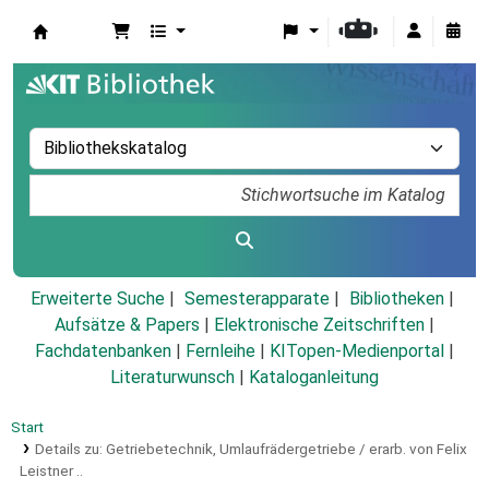
Koha
Erweiterte Suche
Semesterapparate
Bibliotheken
Aufsätze & Papers
|
Elektronische Zeitschriften
|
Fachdatenbanken
|
Fernleihe
|
KITopen-Medienportal
|
Literaturwunsch
|
Kataloganleitung
Start
Details zu:
Getriebetechnik,
Umlaufrädergetriebe / erarb. von Felix
Leistner ..