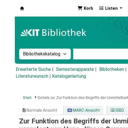
Korb
Listen
Koha
Suche im Katalog nach:
Stichwortsuche im Ka
Erweiterte Suche
Semesterapparate
Bibliotheken
Literaturwunsch
|
Kataloganleitung
Start
Details zu:
Zur Funktion des Begriffs der Unmittelbar
Normale Ansicht
MARC-Ansicht
ISBD
Zur Funktion des Begriffs der Unmi