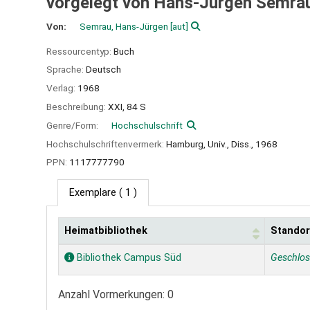
vorgelegt von Hans-Jürgen Semra
Von:
Semrau, Hans-Jürgen
[aut]
Ressourcentyp:
Buch
Sprache:
Deutsch
Verlag:
1968
Beschreibung:
XXI, 84 S
Genre/Form:
Hochschulschrift
Hochschulschriftenvermerk:
Hamburg, Univ., Diss., 1968
PPN:
1117777790
Exemplare
( 1 )
Heimatbibliothek
Standor
Exemplare
Bibliothek Campus Süd
Geschlo
Anzahl Vormerkungen: 0