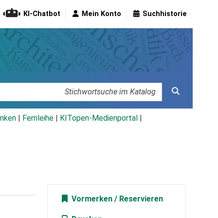
KI-Chatbot
Mein Konto
Suchhistorie
nken
|
Fernleihe
|
KITopen-Medienportal
|
Vormerken