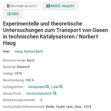
Normale Ansicht
MARC-Ansicht
ISBD
Experimentelle und theoretische
Untersuchungen zum Transport von Gasen
in technischen Katalysatoren /
Norbert
Haug
Von:
Haug, Norbert
[aut]
Ressourcentyp:
Buch
Sprache:
Deutsch
Verlag:
1975
Beschreibung:
192 S
Schlagwörter:
Katalysator
Gas
Genre/Form:
Hochschulschrift
Bearbeitungsvermerk:
3
Hochschulschriftenvermerk:
Berlin, Techn. Univ., Diss., 1974